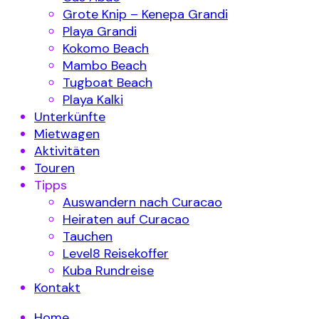
Grote Knip – Kenepa Grandi
Playa Grandi
Kokomo Beach
Mambo Beach
Tugboat Beach
Playa Kalki
Unterkünfte
Mietwagen
Aktivitäten
Touren
Tipps
Auswandern nach Curacao
Heiraten auf Curacao
Tauchen
Level8 Reisekoffer
Kuba Rundreise
Kontakt
Home