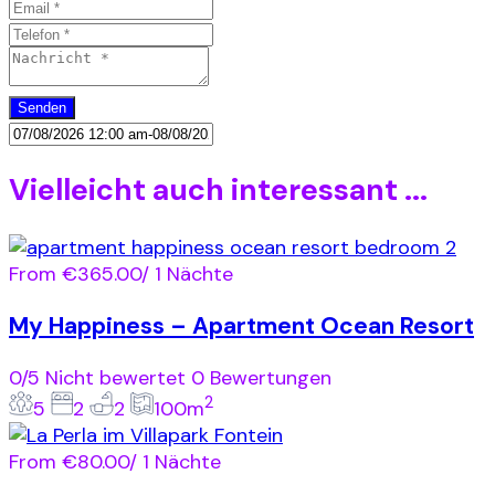
Vielleicht auch interessant ...
From
€365.00
/ 1 Nächte
My Happiness – Apartment Ocean Resort
0/5
Nicht bewertet
0 Bewertungen
2
5
2
2
100m
From
€80.00
/ 1 Nächte