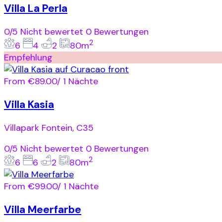
Villa La Perla
0/5
Nicht bewertet
0 Bewertungen
2
6
4
2
80m
Empfehlung
From
€89.00
/ 1 Nächte
Villa Kasia
Villapark Fontein, C35
0/5
Nicht bewertet
0 Bewertungen
2
6
6
2
80m
From
€99.00
/ 1 Nächte
Villa Meerfarbe