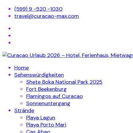
(599) 9 -520 -1030
travel@curacao-max.com
Home
Sehenswürdigkeiten
Shete Boka National Park 2025
Fort Beekenburg
Flamingos auf Curacao
Sonnenuntergang
Strände
Playa Lagun
Playa Porto Mari
Cas Abao