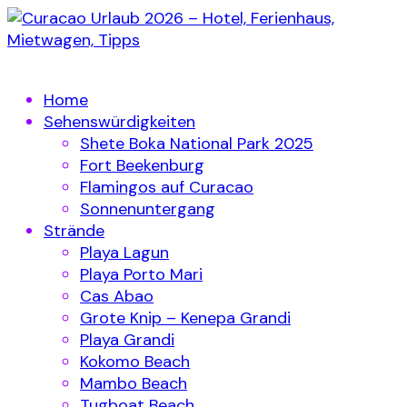
Home
Sehenswürdigkeiten
Shete Boka National Park 2025
Fort Beekenburg
Flamingos auf Curacao
Sonnenuntergang
Strände
Playa Lagun
Playa Porto Mari
Cas Abao
Grote Knip – Kenepa Grandi
Playa Grandi
Kokomo Beach
Mambo Beach
Tugboat Beach