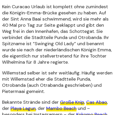
Kein Curacao Urlaub ist komplett ohne zumindest
die Königin-Emma-Brücke gesehen zu haben. Auf
der Sint Anna Baai schwimmend, wird sie mehr als
40 Mal pro Tag zur Seite geklappt und gibt den
Weg frei in den Innenhafen, das Schottegat. Sie
verbindet die Stadtteile Punda und Otrobanda.
Ihr
Spitzname ist “Swinging Old Lady” und benannt
wurde sie nach der niederländischen Königin Emma,
die eigentlich nur stellvertretend für ihre Tochter
Wilhelmina für 8 Jahre regierte.
Willemstad selber ist sehr weitläufig. Häufig werden
mit Willemstad eher die Stadtteile Punda,
Otrobanda (auch Otrabanda geschrieben) und
Pietermaai gemeint.
Bekannte Strände sind der
Große Knip
,
Cas Abao
,
der
Playa Lagun
, der
Mambo Beach
und –
besonders bei Instagramern – der
Kokomo Beach