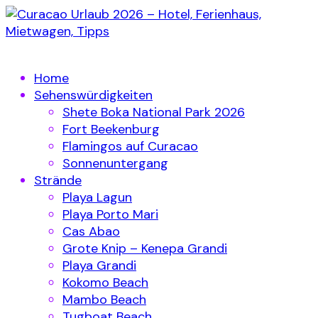
Home
Sehenswürdigkeiten
Shete Boka National Park 2026
Fort Beekenburg
Flamingos auf Curacao
Sonnenuntergang
Strände
Playa Lagun
Playa Porto Mari
Cas Abao
Grote Knip – Kenepa Grandi
Playa Grandi
Kokomo Beach
Mambo Beach
Tugboat Beach