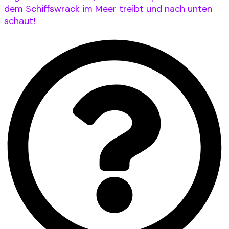
dem Schiffswrack im Meer treibt und nach unten
schaut!