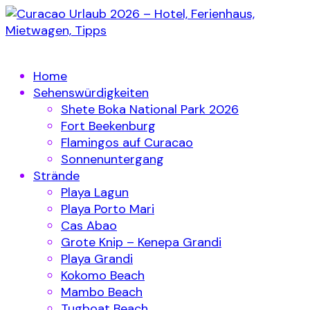
Home
Sehenswürdigkeiten
Shete Boka National Park 2026
Fort Beekenburg
Flamingos auf Curacao
Sonnenuntergang
Strände
Playa Lagun
Playa Porto Mari
Cas Abao
Grote Knip – Kenepa Grandi
Playa Grandi
Kokomo Beach
Mambo Beach
Tugboat Beach