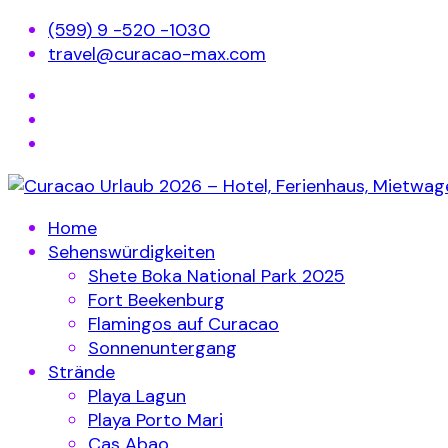
(599) 9 -520 -1030
travel@curacao-max.com
Home
Sehenswürdigkeiten
Shete Boka National Park 2025
Fort Beekenburg
Flamingos auf Curacao
Sonnenuntergang
Strände
Playa Lagun
Playa Porto Mari
Cas Abao