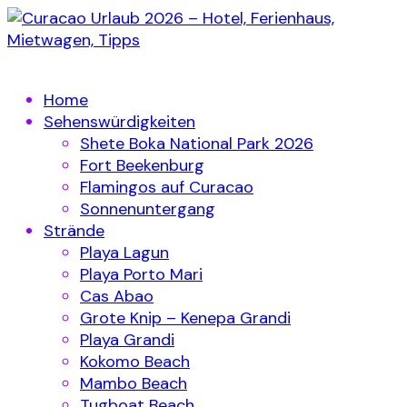
Home
Sehenswürdigkeiten
Shete Boka National Park 2026
Fort Beekenburg
Flamingos auf Curacao
Sonnenuntergang
Strände
Playa Lagun
Playa Porto Mari
Cas Abao
Grote Knip – Kenepa Grandi
Playa Grandi
Kokomo Beach
Mambo Beach
Tugboat Beach