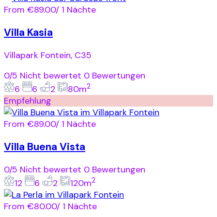
From
€89.00
/ 1 Nächte
Villa Kasia
Villapark Fontein, C35
0/5
Nicht bewertet
0 Bewertungen
2
6
6
2
80m
Empfehlung
From
€89.00
/ 1 Nächte
Villa Buena Vista
0/5
Nicht bewertet
0 Bewertungen
2
12
6
2
120m
From
€80.00
/ 1 Nächte